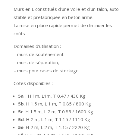
Murs en L constitués d’une voile et d’un talon, auto
stable et préfabriquée en béton armé.
La mise en place rapide permet de diminuer les
coûts.
Domaines d’utilisation :
– murs de soutènement
– murs de séparation,
– murs pour cases de stockage…
Cotes disponibles :
5a
. : H 1m, L1m, T 0.47 / 430 Kg
5b
. H 1.5 m, L 1 m, T 0.85 / 800 Kg
5c
. H 1.5 m, L 2 m, T 0.85 / 1600 Kg
5d
. H 2 m, L 1 m, T 1.15 / 1110 Kg
5e
. H 2 m, L 2 m, T 1.15 / 2220 Kg
5f
. H 2.5 m, L 1 m, T 1.35 / 1395 Kg