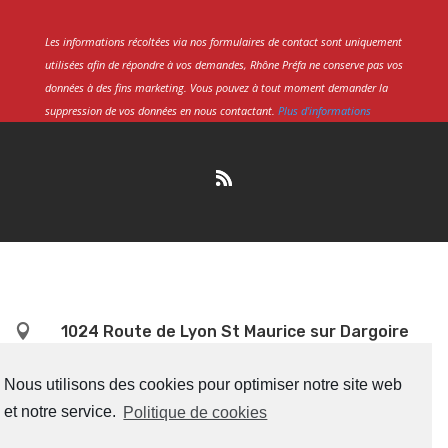
Les informations récoltées via nos formulaires de contact sont uniquement
utilisées afin de répondre à vos demandes, Rhône Préfa ne conserve pas vos
données à des fins marketing. Vous pouvez à tout moment demander la
suppression de vos données en nous contactant.
Plus d'informations

1024 Route de Lyon St Maurice sur Dargoire
69440 Chabanière
Nous utilisons des cookies pour optimiser notre site web

04 72 24 25 38
et notre service.
Politique de cookies
